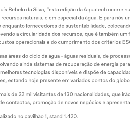
 Luís Rebelo da Silva, “esta edição da Aquatech ocorre 
 recursos naturais, e em especial da água. É para nós 
enquanto fornecedores de sustentabilidade, colocando
endo a circularidade dos recursos, que é também um fa
custos operacionais e do cumprimento dos critérios ES
as áreas do ciclo da água - águas residuais, de processo
nvolvendo ainda sistemas de recuperação de energia par
 melhores tecnologias disponíveis e dispõe de capacid
res, estando hoje presente em variados pontos do globo
ais de 22 mil visitantes de 130 nacionalidades, que ir
 de contactos, promoção de novos negócios e apresenta
lizado no pavilhão 1, stand 1.420.