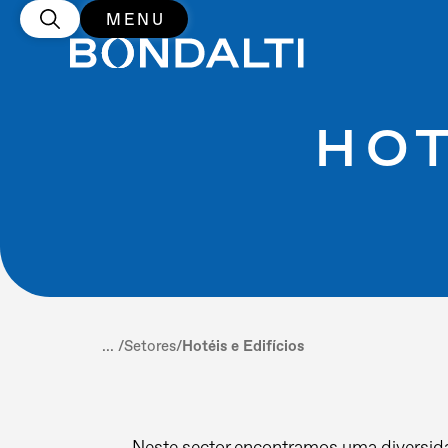
MENU
HOT
... /
Setores
/
Hotéis e Edifícios
Neste sector encontramos uma diversida