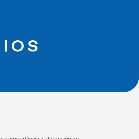
CIOS
cial importância a otimização do