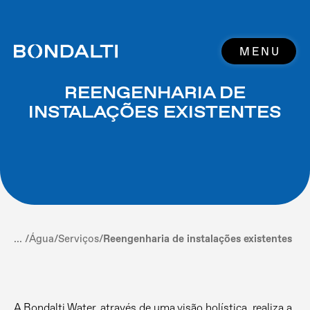
MENU
REENGENHARIA DE
INSTALAÇÕES EXISTENTES
... /
Água
/
Serviços
/
Reengenharia de instalações existentes
A Bondalti Water, através de uma visão holística, realiza a