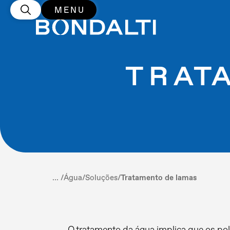
MENU
TRAT
... /
Água
/
Soluções
/
Tratamento de lamas
O tratamento da água implica que os po