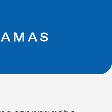
LAMAS
 gerar lamas que devem ser geridas no