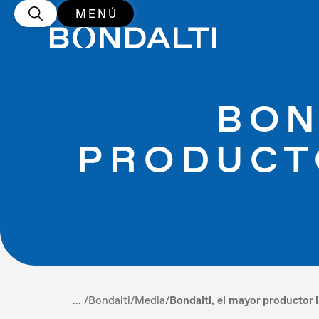
MENÚ
BON
PRODUCT
... /
Bondalti
/
Media
/
Bondalti, el mayor productor i