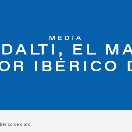
MEDIA
DALTI, EL M
OR IBÉRICO 
bérico de cloro