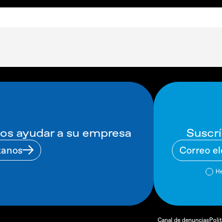
Suscrí
s ayudar a su empresa
tanos
He
Canal de denuncias
Polí