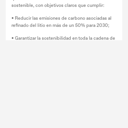
sostenible, con objetivos claros que cumplir:
• Reducir las emisiones de carbono asociadas al
refinado del litio en más de un 50% para 2030;
• Garantizar la sostenibilidad en toda la cadena de
valor favoreciendo las materias primas que
cumplan las normas ESG más estrictas;
• Abordar los residuos en la producción para
mitigar la huella medioambiental.
Convencida de que la sostenibilidad y la
innovación requieren un esfuerzo de
convergencia, Lifthium también pretende
convertirse en un actor importante en la creación
de un ecosistema nacional del litio y en la
transición a la movilidad eléctrica, estableciendo