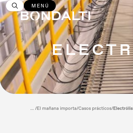
MENÚ
ELECTR
... /
El mañana importa
/
Casos prácticos
/
Electróli