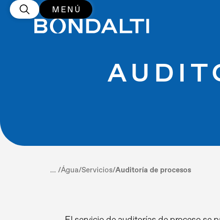
MENÚ
AUDIT
... /
Água
/
Servicios
/
Auditoría de procesos
El servicio de auditorías de proceso se p