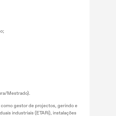
o;
tura/Mestrado).
is como gestor de projectos, gerindo e
uais industriais (ETARi), instalações