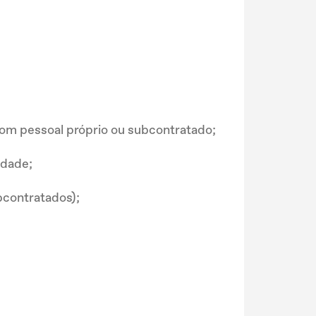
com pessoal próprio ou subcontratado;
idade;
bcontratados);