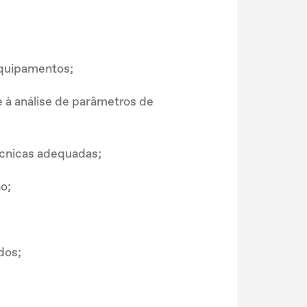
equipamentos;
e à análise de parâmetros de
técnicas adequadas;
o;
dos;