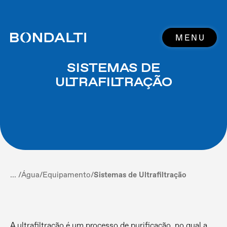
MENU
SISTEMAS DE
ULTRAFILTRAÇÃO
... /
Água
/
Equipamento
/
Sistemas de Ultrafiltração
A ultrafiltração é um processo de purificação, no qual a