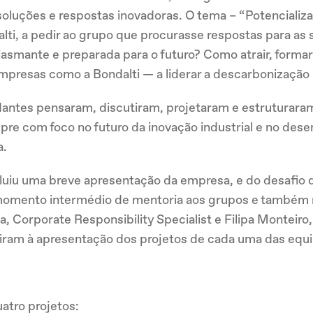
oluções e respostas inovadoras. O tema – “Potencializar
alti, a pedir ao grupo que procurasse respostas para as
iasmante e preparada para o futuro? Como atrair, formar 
mpresas como a Bondalti — a liderar a descarbonização 
dantes pensaram, discutiram, projetaram e estruturaram
re com foco no futuro da inovação industrial e no dese
a.
uiu uma breve apresentação da empresa, e do desafio q
momento intermédio de mentoria aos grupos e também n
ra, Corporate Responsibility Specialist e Filipa Montei
tiram à apresentação dos projetos de cada uma das equi
atro projetos: