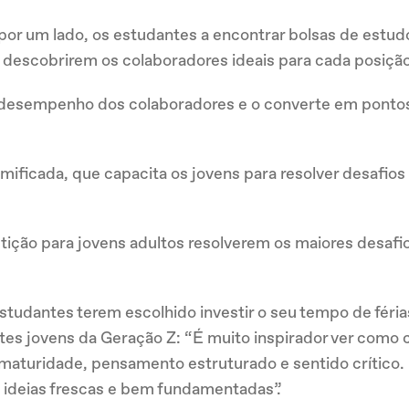
por um lado, os estudantes a encontrar bolsas de estu
a descobrirem os colaboradores ideais para cada posição
desempenho dos colaboradores e o converte em pontos
mificada, que capacita os jovens para resolver desafio
ção para jovens adultos resolverem os maiores desafi
studantes terem escolhido investir o seu tempo de férias 
stes jovens da Geração Z: “É muito inspirador ver com
aturidade, pensamento estruturado e sentido crítico. 
m ideias frescas e bem fundamentadas”.