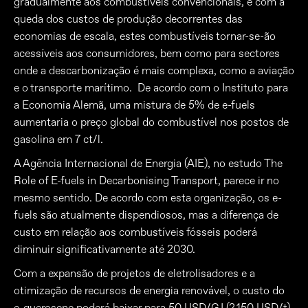
gradualmente aos combustíveis convencionais, e com a
queda dos custos de produção decorrentes das
economias de escala, estes combustíveis tornar-se-ão
acessíveis aos consumidores, bem como para sectores
onde a descarbonização é mais complexa, como a aviação
e o transporte marítimo. De acordo com o Instituto para
a Economia Alemã, uma mistura de 5% de e-fuels
aumentaria o preço global do combustível nos postos de
gasolina em 7 ct/l.
A Agência Internacional de Energia (AIE), no estudo The
Role of E-fuels in Decarbonising Transport, parece ir no
mesmo sentido. De acordo com esta organização, os e-
fuels são atualmente dispendiosos, mas a diferença de
custo em relação aos combustíveis fósseis poderá
diminuir significativamente até 2030.
Com a expansão de projetos de eletrolisadores e a
otimização de recursos de energia renovável, o custo do
e-querosene poderá baixar para 50 USD/GJ (2.150 USD/t),