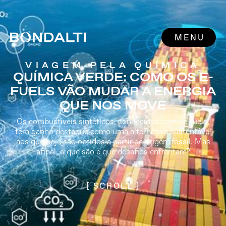
MENU
VIAGEM PELA QUÍMICA
QUÍMICA VERDE: COMO OS E-
FUELS VÃO MUDAR A ENERGIA
QUE NOS MOVE
Os combustíveis sintéticos, conhecidos como e-fuels,
têm ganho destaque como uma alternativa sustentável
aos que hoje são obtidos a partir de origem fóssil. Mas
afinal, o que são e que desafios enfrentam?
[ SCROLL ]