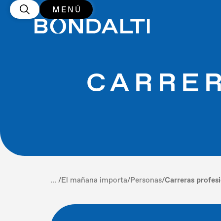
MENÚ
CARRER
... /
El mañana importa
/
Personas
/
Carreras profes