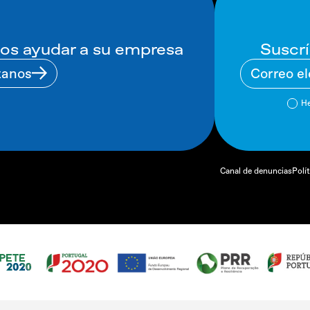
Suscrí
s ayudar a su empresa
tanos
He
Canal de denuncias
Polí