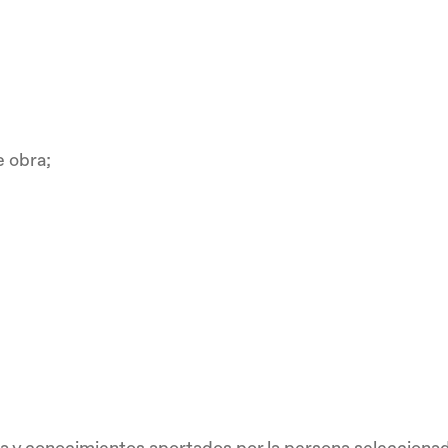
e obra;
ia y conocimientos aportados por la persona selecciona