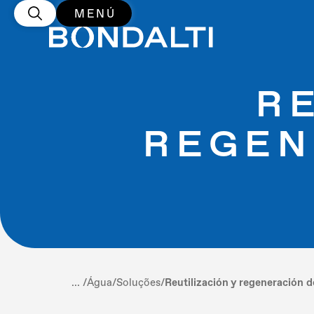
MENÚ
RE
REGEN
... /
Água
/
Soluções
/
Reutilización y regeneración 