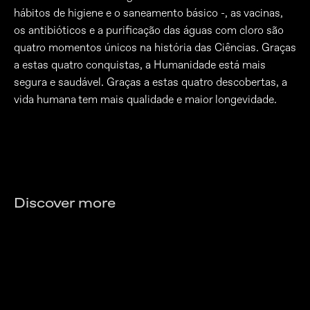
hábitos de higiene e o saneamento básico -, as vacinas,
os antibióticos e a purificação das águas com cloro são
quatro momentos únicos na história das Ciências. Graças
a estas quatro conquistas, a Humanidade está mais
segura e saudável. Graças a estas quatro descobertas, a
vida humana tem mais qualidade e maior longevidade.
Discover more
A química da transparência
O que está por detrás de um
A molécula invisível que nos agarra à
comprimido?
Saber mais
No laboratório da vida real: tudo o que
estrada