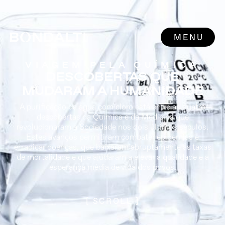
MENU
VIAGEM PELA QUÍMICA
DESCOBERTAS QUE
MUDARAM A HUMANIDADE
A purificação da água com cloro está entre as quatro
descobertas da Química e da Medicina que
revolucionaram a Sociedade nos dois últimos séculos.
Estes avanços permitiram combater epidemias e
erradicar doenças, que baixaram abruptamente as taxas
de mortalidade e que ajudaram a elevar a qualidade e a
esperança média de vida dos povos.
[ SCROLL ]