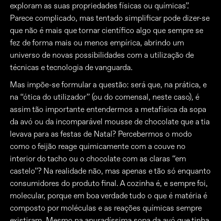
exploram as suas propriedades físicas ou químicas”.
Parece complicado, mas tentado simplificar pode dizer-se
que não é mais que tornar científico algo que sempre se
fez de forma mais ou menos empírica, abrindo um
universo de novas possibilidades com a utilização de
técnicas e tecnologia de vanguarda.
Mas impõe-se formular a questão: será que, na prática, e
na “ótica do utilizador” (ou do comensal, neste caso), é
assim tão importante entendermos a metafísica da sopa
da avó ou da incomparável mousse de chocolate que a tia
levava para as festas de Natal? Percebermos o modo
como o feijão reage quimicamente com a couve no
interior do tacho ou o chocolate com as claras “em
castelo”? Na realidade não, mas apenas e tão só enquanto
consumidores do produto final. A cozinha é, e sempre foi,
molecular, porque em boa verdade tudo o que é matéria é
composto por moléculas e as reações químicas sempre
existiram. Mesmo na apuradíssima sopa da avó que tinha