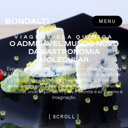
MENU
VIAGEM PELA QUÍMICA
O ADMIRÁVEL MUNDO NOVO
DA GASTRONOMIA
MOLECULAR
Espuma de caldo verde, gelatina com a sabor a “ameijoas
à Bulhão Pato”, rematadas com umas bolas de gelado de
azoto líquido. Diz-lhe alguma coisa? Venha connosco
numa viagem pelo extraordinário mundo da gastronomia
molecular, onde a química impera e o limite é só mesmo a
imaginação.
[ SCROLL ]