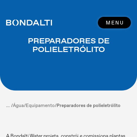
MENU
PREPARADORES DE
POLIELETRÓLITO
... /
Água
/
Equipamento
/
Preparadores de polieletrólito
A Bondalti Water projeta, constrói e comissiona plantas